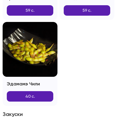
59
с.
59
с.
Эдамамэ Чили
40
с.
Закуски