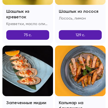
Шашлык из
Шашлык из лосося
креветок
Лосось, лимон
Креветки, масло оливковое, чеснок, тимьян
75
с.
129
с.
Запеченные мидии
Кальмар на