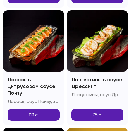
Лосось в
Лангустины в соусе
цитрусовом соусе
Дрессинг
Понзу
Лангустины, соус Дрессинг, салатный лист
Лосось, соус Понзу, зелень, дайкон
119
с.
75
с.