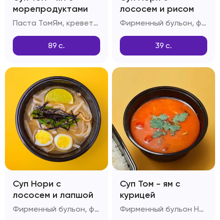
морепродуктами
лососем и рисом
Паста ТомЯм, креветки, мидии, шампиньоны, снежный краб, помидоры черри
Фирменный бульон, филе лосося, отварной рис, куриное яйцо, паста Том-ям, рыбный соус, зеленый лук
89
с.
39
с.
Суп Нори с
Суп Том - ям с
лососем и лапшой
курицей
Фирменный бульон, филе лосося, китайская лапша, куриное яйцо, паста Том-ям, рыбный соус, зеленый лук
Фирменный бульон Нори, рис, филе куриное, шампиньоны, помидоры Черри, паста Том-ям, кокосовое молоко, лайм, соус Рыбный, чеснок, стручковый перец, зелень