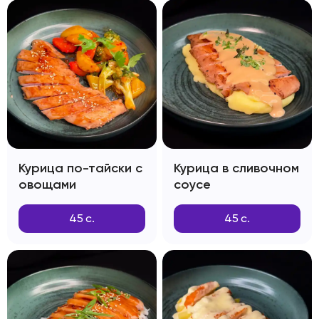
Курица по-тайски с
Курица в сливочном
овощами
соусе
45
с.
45
с.