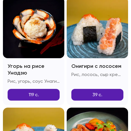
Угорь на рисе
Онигири с лососем
Унадзю
Рис, лосось, сыр креметта, тобико, соус спайси, кунжут
Рис, угорь, соус Унаги, кунжутные семечки
119
с.
39
с.