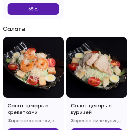
65
с.
Салаты
Салат цезарь с
Салат цезарь с
креветками
курицей
Жареные креветки, капуста Пекинская, яйцо перепелиное, помидоры Черри, багет, сыр Пармезан, масло оливковое, соус Цезарь
Жареное филе курицы, капуста Пекинская, яйцо перепелиное, помидоры Черри, сыр Пармезан, масло оливковое, багет, соус Цезарь