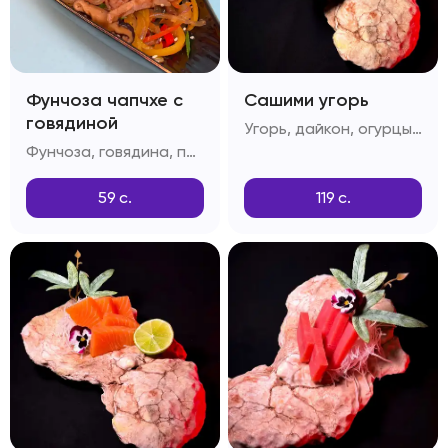
Фунчоза чапчхе с
Сашими угорь
говядиной
Угорь, дайкон, огурцы, лимон
Фунчоза, говядина, перец болгарский, грибы шитаке, приправа дашида, кунжутное масло
59
с.
119
с.