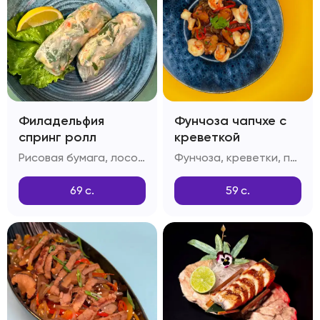
Филадельфия
Фунчоза чапчхе с
спринг ролл
креветкой
Рисовая бумага, лосось, огурец, тобико
Фунчоза, креветки, перец болгарский, грибы шитаке, приправа дашида, кунжутное масло
69
с.
59
с.