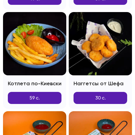
Котлета по-Киевски
Наггетсы от Шефа
59
с.
30
с.