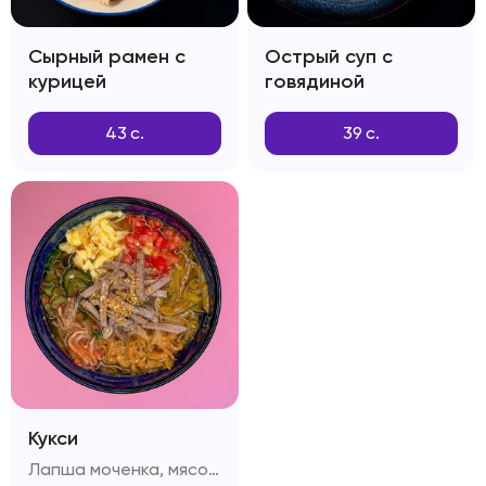
Сырный рамен с
Острый суп с
курицей
говядиной
43
с.
39
с.
Кукси
Лапша моченка, мясо вырезка, капуста, огурцы, болгарский перец, яичный омлет, редиска, помидоры, секретный бульон , зелень, кунжут