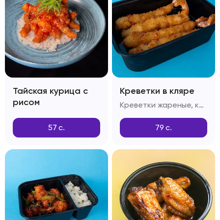
Тайская курица с
Креветки в кляре
рисом
Креветки жареные, кляр Темпура, сухари Панко
57
с.
79
с.