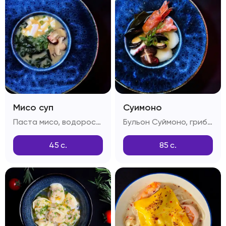
Мисо суп
Суимоно
Паста мисо, водоросли вакамэ, грибы шиитаке, сыр тоффу, зелень
Бульон Суймоно, грибы шиитаке, лангустины, креветки, мидии, морской гребешок, осьминог, зелень
45
с.
85
с.