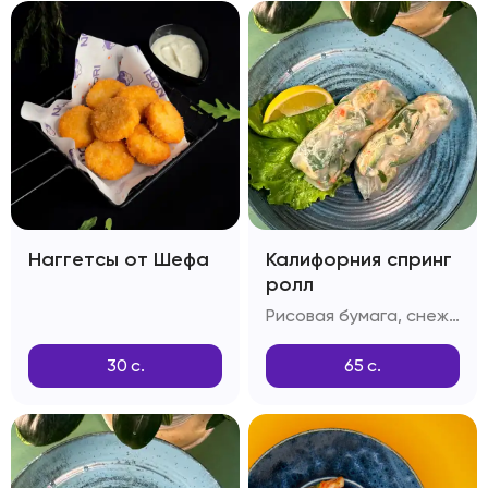
Наггетсы от Шефа
Калифорния спринг
ролл
Рисовая бумага, снежный краб, огурец, тобико
30
с.
65
с.