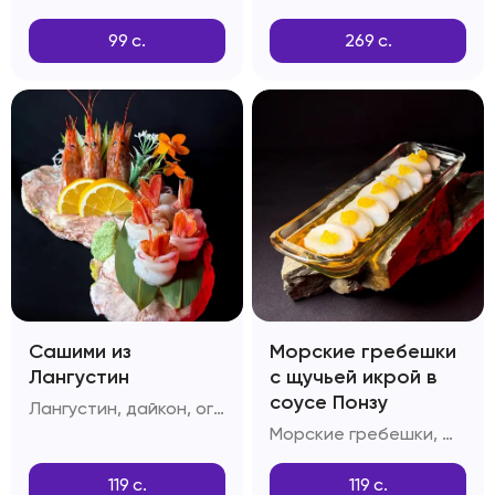
99
с.
269
с.
Сашими из
Морские гребешки
Лангустин
с щучьей икрой в
соусе Понзу
Лангустин, дайкон, огурцы, лимон
Морские гребешки, щучья икра, соус Понзу
119
с.
119
с.