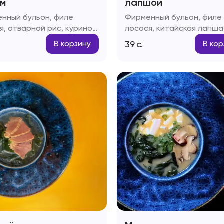
м
лапшой
нный бульон, филе
Фирменный бульон, филе
я, отварной рис, куриное
лосося, китайская лапша
 паста Том-ям, рыбный
куриное яйцо, паста Том-
39
с.
В корзину
В кор
 зеленый лук
рыбный соус, зеленый лу