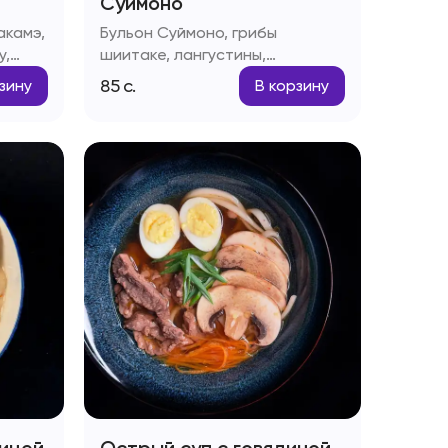
Суимоно
акамэ,
Бульон Суймоно, грибы
у,
шиитаке, лангустины,
креветки, мидии, морской
85
с.
зину
В корзину
гребешок, осьминог, зелень