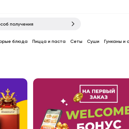
соб получения
орые блюда
Пицца и паста
Сеты
Суши
Гунканы и 