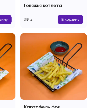
Говяжья котлета
59
с.
зину
В корзину
Картофель фри