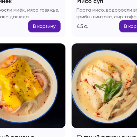
миёк
Мисо суп
осли миёк, мясо говяжье,
Паста мисо, водоросли в
ава дашида
грибы шиитаке, сыр тофф
зелень
45
с.
В корзину
В кор