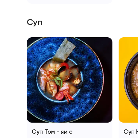
Суп
Суп Том - ям с
Суп 