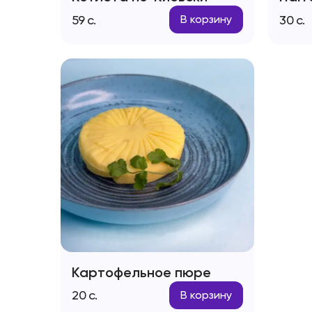
59
с.
30
с.
В корзину
Картофельное пюре
20
с.
В корзину