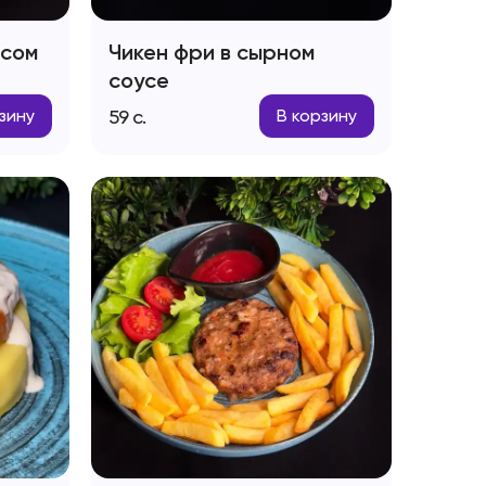
исом
Чикен фри в сырном
соусе
59
с.
зину
В корзину