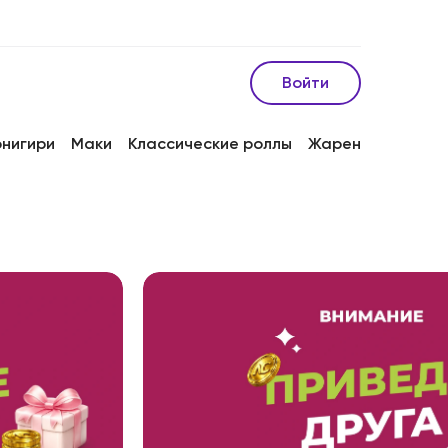
Войти
онигири
Маки
Классические роллы
Жареные роллы