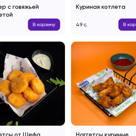
ер с говяжьей
Куриная котлета
етой
49
с.
В корзину
В кор
етсы от Шефа
Наггетсы куриные