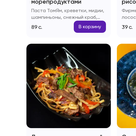
морепродуктами
рисо
Паста ТомЯм, креветки, мидии,
Фирме
шампиньоны, снежный краб,
лосос
помидоры черри
яйцо,
89
с.
39
с.
В корзину
соус,