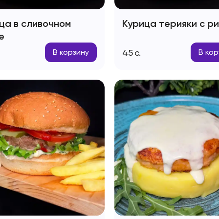
ца в сливочном
Курица терияки с р
е
45
с.
В корзину
В кор