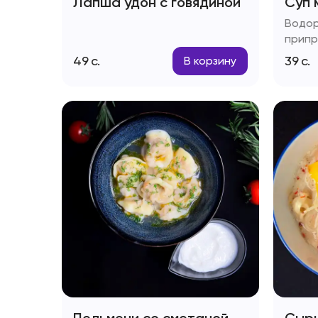
Лапша удон с говядиной
Суп 
Водор
припр
49
с.
39
с.
В корзину