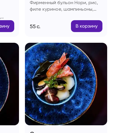
Фирменный бульон Нори, рис,
филе куриное, шампиньоны,
помидоры Черри, паста Том-
,
ям, кокосовое молоко, лайм,
ям,
55
с.
зину
В корзину
соус Рыбный, чеснок,
к
стручковый перец, зелень