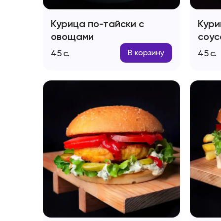
Курица по-тайски с
Кури
овощами
соус
45
с.
45
с.
В корзину