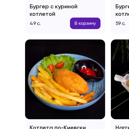
Бургер с куриной
Бург
котлетой
котл
49
с.
59
с.
В корзину
Котлета по-Киевски
Нагг