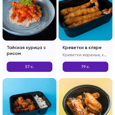
Тайская курица с
Креветки в кляре
рисом
Креветки жареные, кляр Темпура, сухари Панко
57
с.
79
с.