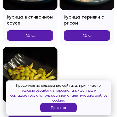
Курица в сливочном
Курица терияки с
соусе
рисом
45
с.
45
с.
Продолжая использование сайта, вы принимаете
условия обработки персональных данных
и
соглашаетесь с использованием аналитических файлов
cookies
Понятно
Эдамамэ Чили