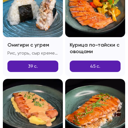
Онигири с угрем
Курица по-тайски с
овощами
Рис, угорь, сыр креметта, тобико, соус спайси, кунжут
39
с.
45
с.