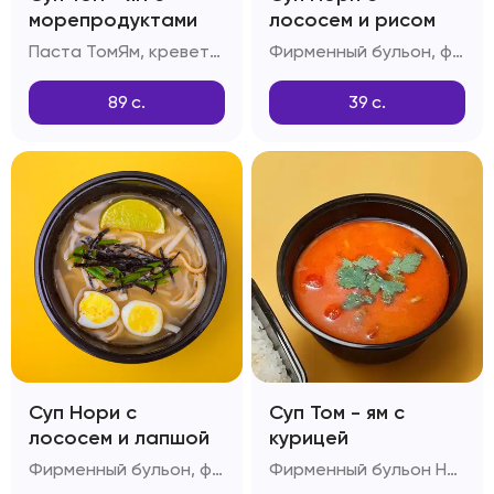
морепродуктами
лососем и рисом
Паста ТомЯм, креветки, мидии, шампиньоны, снежный краб, помидоры черри
Фирменный бульон, филе лосося, отварной рис, куриное яйцо, паста Том-ям, рыбный соус, зеленый лук
89
с.
39
с.
Суп Нори с
Суп Том - ям с
лососем и лапшой
курицей
Фирменный бульон, филе лосося, китайская лапша, куриное яйцо, паста Том-ям, рыбный соус, зеленый лук
Фирменный бульон Нори, рис, филе куриное, шампиньоны, помидоры Черри, паста Том-ям, кокосовое молоко, лайм, соус Рыбный, чеснок, стручковый перец, зелень