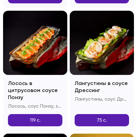
Лосось в
Лангустины в соусе
цитрусовом соусе
Дрессинг
Понзу
Лангустины, соус Дрессинг, салатный лист
Лосось, соус Понзу, зелень, дайкон
119
с.
75
с.