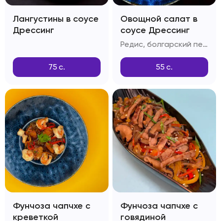
Лангустины в соусе
Овощной салат в
Дрессинг
соусе Дрессинг
Редис, болгарский перец, дайкон, красный лук, огурцы, шпинат, салатный лист, зелень, соус Дрессинг
75
с.
55
с.
Фунчоза чапчхе с
Фунчоза чапчхе с
креветкой
говядиной