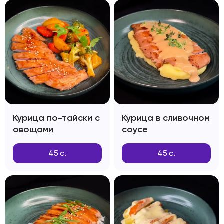
Курица по-тайски с
Курица в сливочном
овощами
соусе
45
с.
45
с.