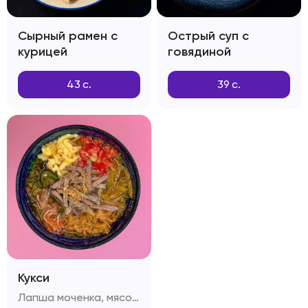
Сырный рамен с
Острый суп с
курицей
говядиной
43
с.
39
с.
Кукси
Лапша моченка, мясо вырезка, капуста, огурцы, болгарский перец, яичный омлет, редиска, помидоры, секретный бульон , зелень, кунжут