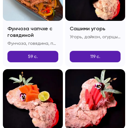
Фунчоза чапчхе с
Сашими угорь
говядиной
Угорь, дайкон, огурцы, лимон
Фунчоза, говядина, перец болгарский, грибы шитаке, приправа дашида, кунжутное масло
59
с.
119
с.