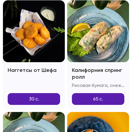
Наггетсы от Шефа
Калифорния спринг
ролл
Рисовая бумага, снежный краб, огурец, тобико
30
с.
65
с.