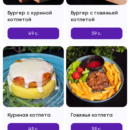
Бургер с куриной
Бургер с говяжьей
котлетой
котлетой
49
с.
59
с.
Куриная котлета
Говяжья котлета
49
с.
59
с.