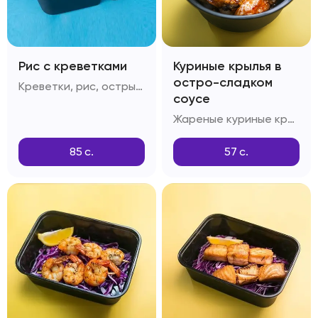
Рис с креветками
Куриные крылья в
остро-сладком
Креветки, рис, острый перец, лук репчатый, фирменный соус для креветок с рисом
соусе
Жареные куриные крылья, соус Свит-чили, соус Ширачи
85
с.
57
с.