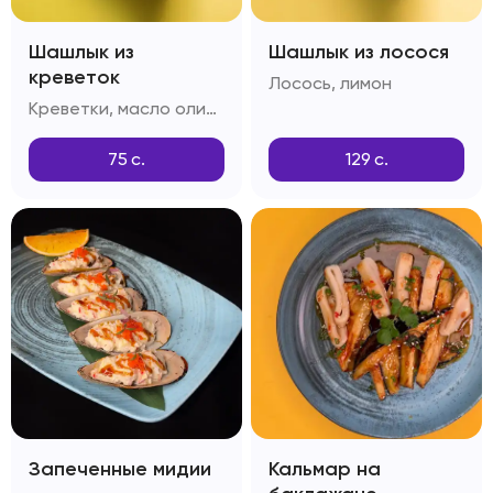
Шашлык из
Шашлык из лосося
креветок
Лосось, лимон
Креветки, масло оливковое, чеснок, тимьян
75
с.
129
с.
Запеченные мидии
Кальмар на