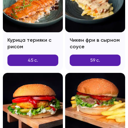
Курица терияки с
Чикен фри в сырном
рисом
соусе
45
с.
59
с.