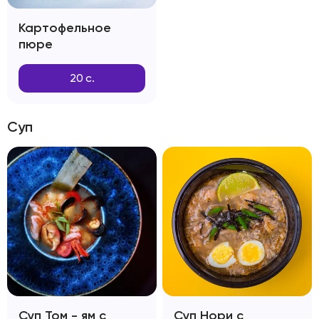
Картофельное
пюре
20
с.
Суп
Суп Том - ям с
Суп Нори с