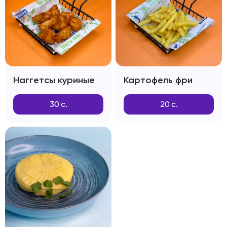
Наггетсы куриные
Картофель фри
30
с.
20
с.