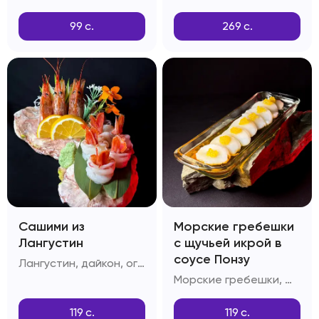
99
с.
269
с.
Сашими из
Морские гребешки
Лангустин
с щучьей икрой в
соусе Понзу
Лангустин, дайкон, огурцы, лимон
Морские гребешки, щучья икра, соус Понзу
119
с.
119
с.