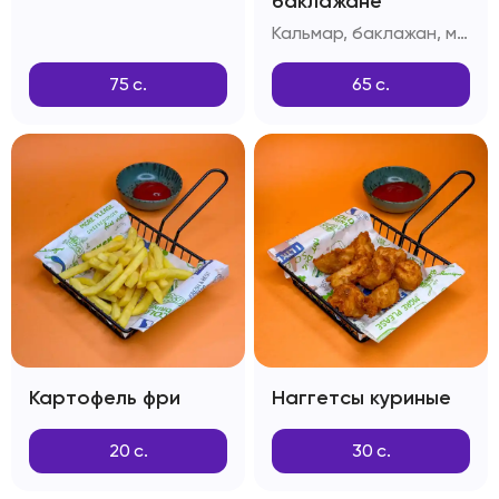
баклажане
Кальмар, баклажан, масло сливочное, зелень, фирменный соус
75
с.
65
с.
Картофель фри
Наггетсы куриные
20
с.
30
с.