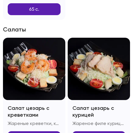
65
с.
Салаты
Салат цезарь с
Салат цезарь с
креветками
курицей
Жареные креветки, капуста Пекинская, яйцо перепелиное, помидоры Черри, багет, сыр Пармезан, масло оливковое, соус Цезарь
Жареное филе курицы, капуста Пекинская, яйцо перепелиное, помидоры Черри, сыр Пармезан, масло оливковое, багет, соус Цезарь