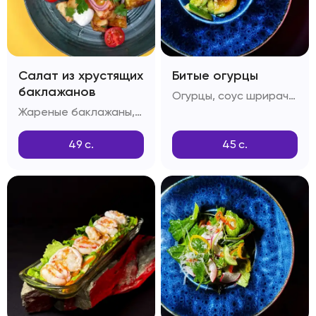
Салат из хрустящих
Битые огурцы
баклажанов
Огурцы, соус шрирача, соус понзу, соус унаги, кунжутное масло
Жареные баклажаны, крахмал, помидоры Черри, красный лук, соус Свит-чили, зелень
49
с.
45
с.