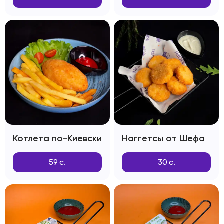
Котлета по-Киевски
Наггетсы от Шефа
59
с.
30
с.