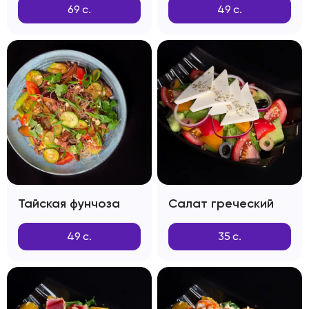
69
с.
49
с.
Тайская фунчоза
Салат греческий
49
с.
35
с.