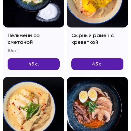
Пельмени со
Сырный рамен с
сметаной
креветкой
10шт
45
с.
43
с.