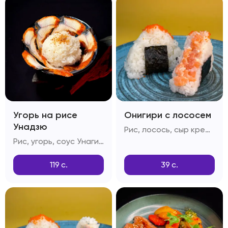
Угорь на рисе
Онигири с лососем
Унадзю
Рис, лосось, сыр креметта, тобико, соус спайси, кунжут
Рис, угорь, соус Унаги, кунжутные семечки
119
с.
39
с.