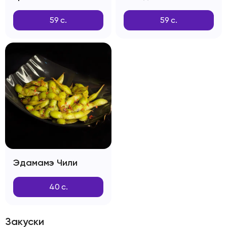
59
с.
59
с.
Эдамамэ Чили
40
с.
Закуски