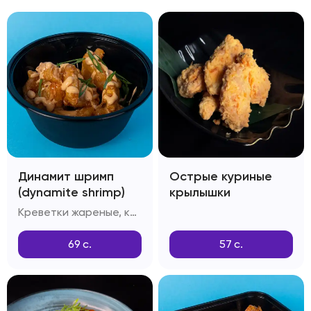
Динамит шримп
Острые куриные
(dynamite shrimp)
крылышки
Креветки жареные, кляр Темпура, соус Динамит, зелень
69
с.
57
с.