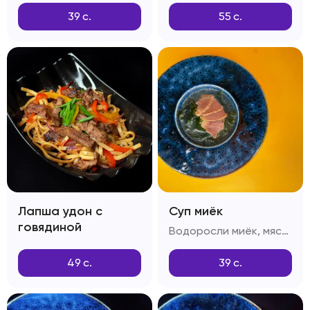
39
с.
55
с.
Лапша удон с
Суп миёк
говядиной
Водоросли миёк, мясо говяжье, приправа дашида
49
с.
39
с.