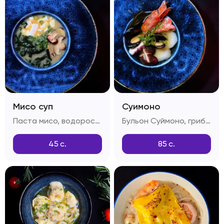
Мисо суп
Суимоно
Паста мисо, водоросли вакамэ, грибы шиитаке, сыр тоффу, зелень
Бульон Суймоно, грибы шиитаке, лангустины, креветки, мидии, морской гребешок, осьминог, зелень
45
с.
85
с.