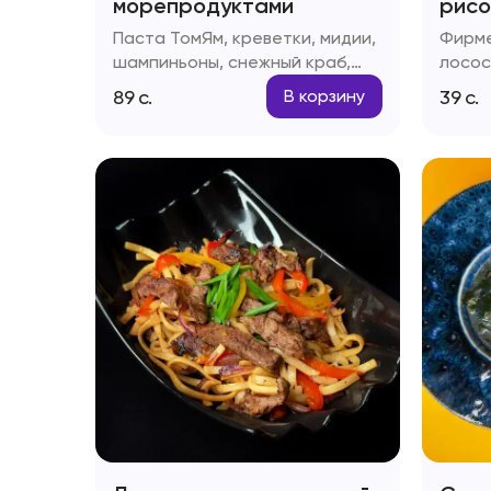
морепродуктами
рисо
Паста ТомЯм, креветки, мидии,
Фирме
шампиньоны, снежный краб,
лосос
помидоры черри
яйцо,
89
с.
39
с.
В корзину
соус,