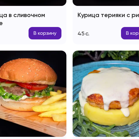
ца в сливочном
Курица терияки с р
е
45
с.
В корзину
В кор