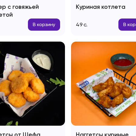
ер с говяжьей
Куриная котлета
етой
49
с.
В корзину
В кор
етсы от Шефа
Наггетсы куриные