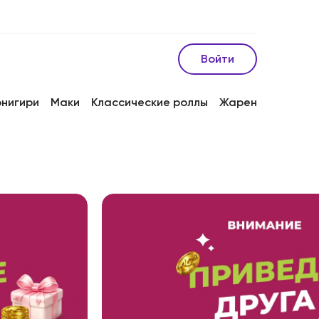
Войти
онигири
Маки
Классические роллы
Жареные роллы