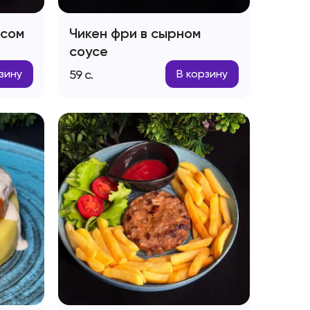
исом
Чикен фри в сырном
соусе
59
с.
зину
В корзину