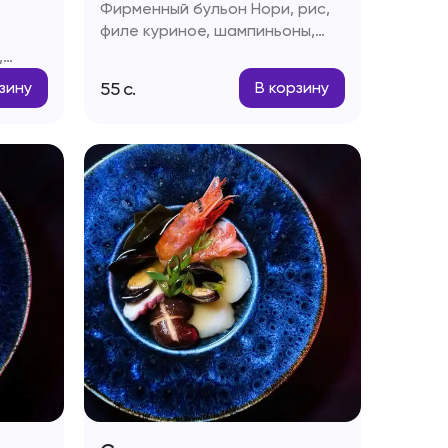
Фирменный бульон Нори, рис,
филе куриное, шампиньоны,
помидоры Черри, паста Том-
,
ям, кокосовое молоко, лайм,
ям,
55
с.
зину
В корзину
соус Рыбный, чеснок,
к
стручковый перец, зелень