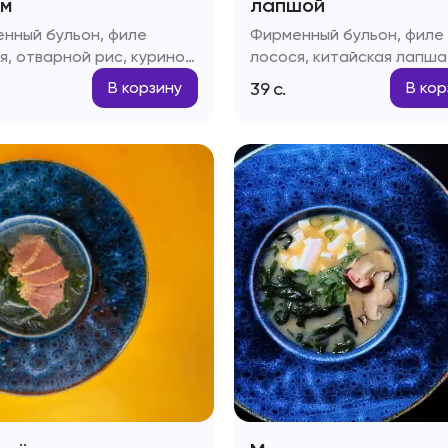
м
лапшой
нный бульон, филе
Фирменный бульон, филе
я, отварной рис, куриное
лосося, китайская лапша
 паста Том-ям, рыбный
куриное яйцо, паста Том-
39
с.
В корзину
В кор
 зеленый лук
рыбный соус, зеленый лу