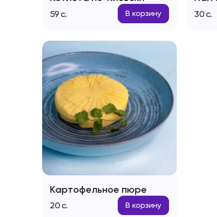
59
с.
30
с.
В корзину
Картофельное пюре
20
с.
В корзину