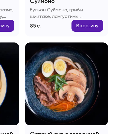
Суимоно
акамэ,
Бульон Суймоно, грибы
у,
шиитаке, лангустины,
креветки, мидии, морской
85
с.
зину
В корзину
гребешок, осьминог, зелень