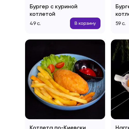
Бургер с куриной
Бург
котлетой
котл
49
с.
59
с.
В корзину
Котлета по-Киевски
Нагг