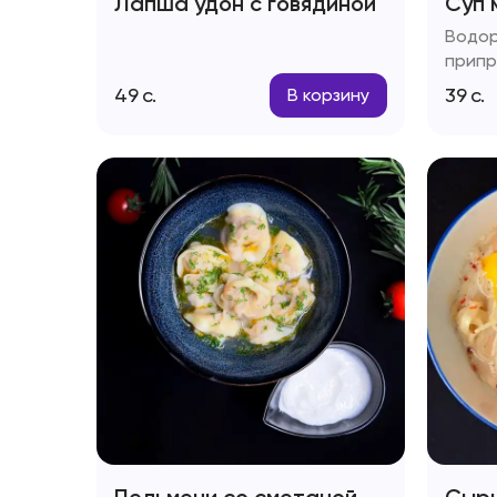
Лапша удон с говядиной
Суп 
Водор
припр
49
с.
39
с.
В корзину