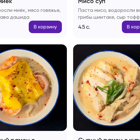
миёк
Мисо суп
осли миёк, мясо говяжье,
Паста мисо, водоросли в
ава дашида
грибы шиитаке, сыр тофф
зелень
45
с.
В корзину
В кор