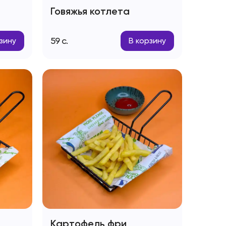
Говяжья котлета
59
с.
зину
В корзину
Картофель фри