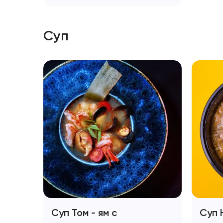
Суп
Суп Том - ям с
Суп 