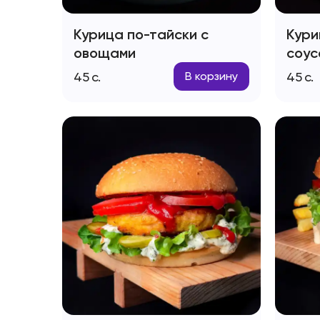
Курица по-тайски с
Кури
овощами
соус
45
с.
45
с.
В корзину