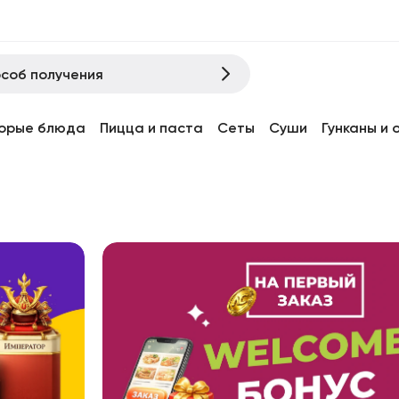
соб получения
орые блюда
Пицца и паста
Сеты
Суши
Гунканы и 