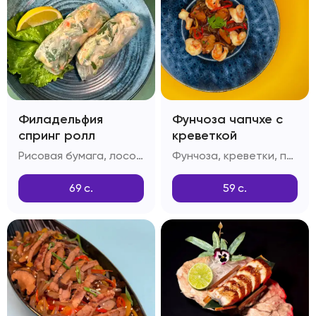
Филадельфия
Фунчоза чапчхе с
спринг ролл
креветкой
Рисовая бумага, лосось, огурец, тобико
Фунчоза, креветки, перец болгарский, грибы шитаке, приправа дашида, кунжутное масло
69
с.
59
с.