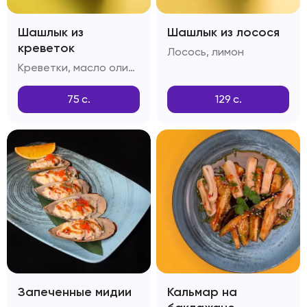
Шашлык из
Шашлык из лосося
креветок
Лосось, лимон
Креветки, масло оливковое, чеснок, тимьян
75
с.
129
с.
Запеченные мидии
Кальмар на