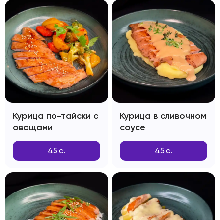
Курица по-тайски с
Курица в сливочном
овощами
соусе
45
с.
45
с.