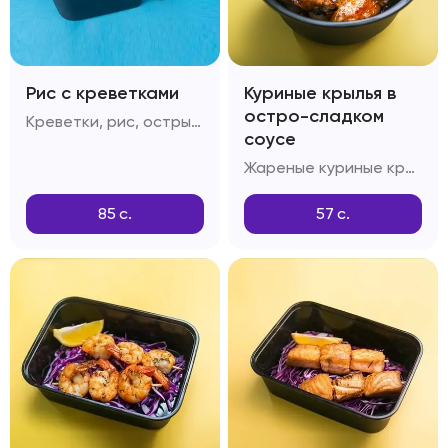
Рис с креветками
Куриные крылья в
остро-сладком
Креветки, рис, острый перец, лук репчатый, фирменный соус для креветок с рисом
соусе
Жареные куриные крылья, соус Свит-чили, соус Ширачи
85
с.
57
с.