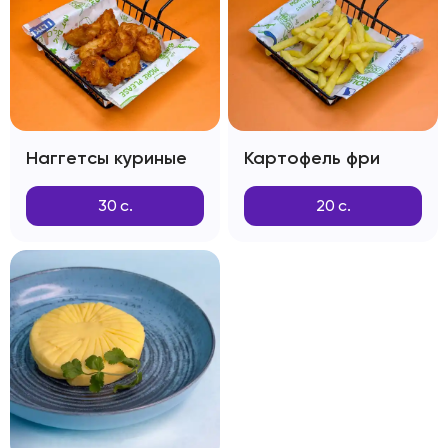
Наггетсы куриные
Картофель фри
30
с.
20
с.