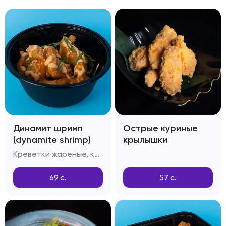
Динамит шримп
Острые куриные
(dynamite shrimp)
крылышки
Креветки жареные, кляр Темпура, соус Динамит, зелень
69
с.
57
с.