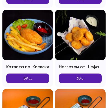
Котлета по-Киевски
Наггетсы от Шефа
59
с.
30
с.