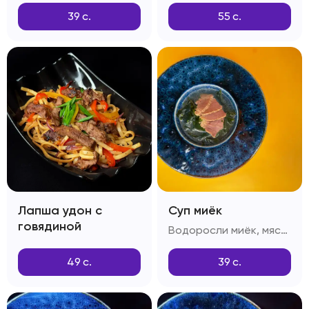
39
с.
55
с.
Лапша удон с
Суп миёк
говядиной
Водоросли миёк, мясо говяжье, приправа дашида
49
с.
39
с.