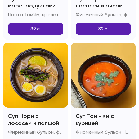
морепродуктами
лососем и рисом
Паста ТомЯм, креветки, мидии, шампиньоны, снежный краб, помидоры черри
Фирменный бульон, филе лосося, отварной рис, куриное яйцо, паста Том-ям, рыбный соус, зеленый лук
89
с.
39
с.
Суп Нори с
Суп Том - ям с
лососем и лапшой
курицей
Фирменный бульон, филе лосося, китайская лапша, куриное яйцо, паста Том-ям, рыбный соус, зеленый лук
Фирменный бульон Нори, рис, филе куриное, шампиньоны, помидоры Черри, паста Том-ям, кокосовое молоко, лайм, соус Рыбный, чеснок, стручковый перец, зелень