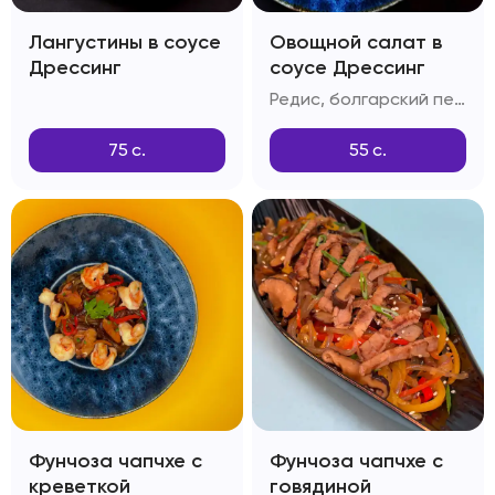
Лангустины в соусе
Овощной салат в
Дрессинг
соусе Дрессинг
Редис, болгарский перец, дайкон, красный лук, огурцы, шпинат, салатный лист, зелень, соус Дрессинг
75
с.
55
с.
Фунчоза чапчхе с
Фунчоза чапчхе с
креветкой
говядиной