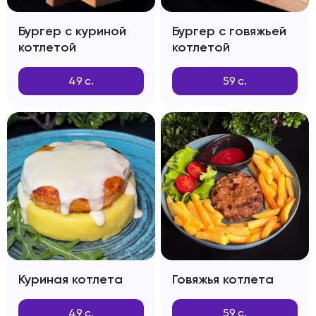
Бургер с куриной
Бургер с говяжьей
котлетой
котлетой
49
с.
59
с.
Куриная котлета
Говяжья котлета
49
с.
59
с.