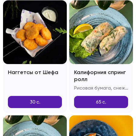
Наггетсы от Шефа
Калифорния спринг
ролл
Рисовая бумага, снежный краб, огурец, тобико
30
с.
65
с.