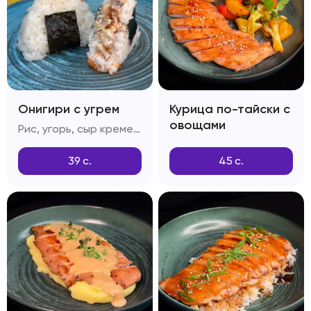
Онигири с угрем
Курица по-тайски с
овощами
Рис, угорь, сыр креметта, тобико, соус спайси, кунжут
39
с.
45
с.