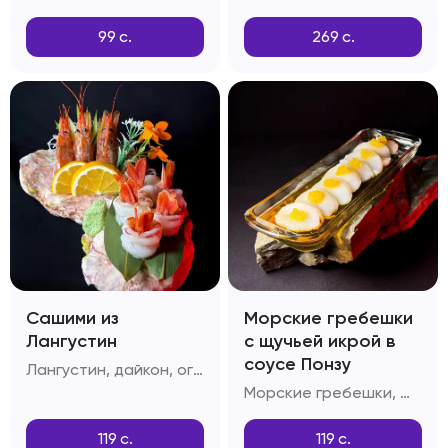
99
с.
269
с.
Сашими из
Морские гребешки
Лангустин
с щучьей икрой в
соусе Понзу
Лангустин, дайкон, огурцы, лимон
Морские гребешки, щучья икра, соус Понзу
119
с.
119
с.