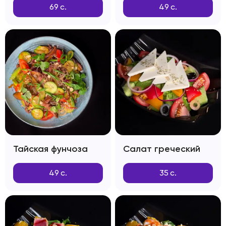
69
с.
49
с.
Тайская фунчоза
Салат греческий
49
с.
35
с.