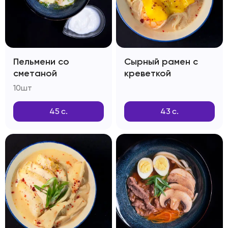
Пельмени со
Сырный рамен с
сметаной
креветкой
10шт
45
с.
43
с.