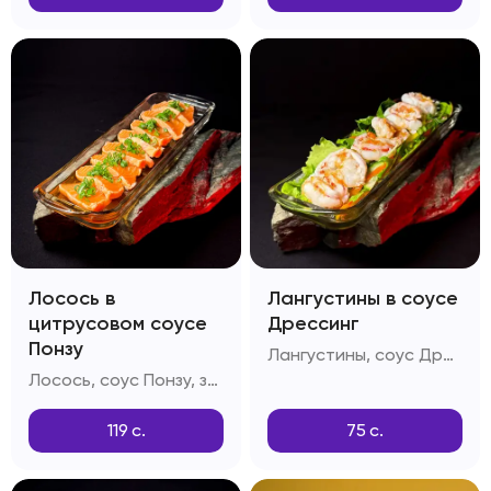
Лосось в
Лангустины в соусе
цитрусовом соусе
Дрессинг
Понзу
Лангустины, соус Дрессинг, салатный лист
Лосось, соус Понзу, зелень, дайкон
119
с.
75
с.