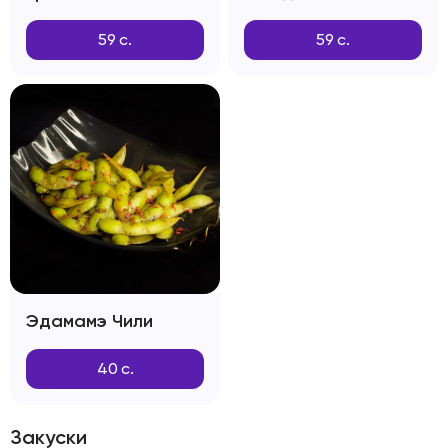
59
с.
59
с.
Эдамамэ Чили
40
с.
Закуски