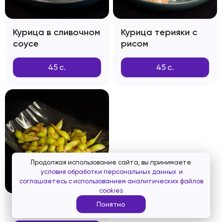
Курица в сливочном
Курица терияки с
соусе
рисом
45
с.
45
с.
Продолжая использование сайта, вы принимаете
условия обработки персональных данных
и
соглашаетесь с использованием аналитических файлов
cookies
Понятно
Эдамамэ Чили