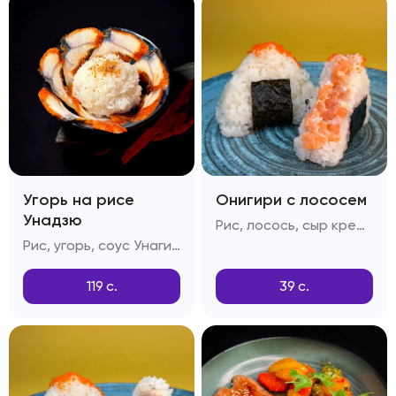
Угорь на рисе
Онигири с лососем
Унадзю
Рис, лосось, сыр креметта, тобико, соус спайси, кунжут
Рис, угорь, соус Унаги, кунжутные семечки
119
с.
39
с.