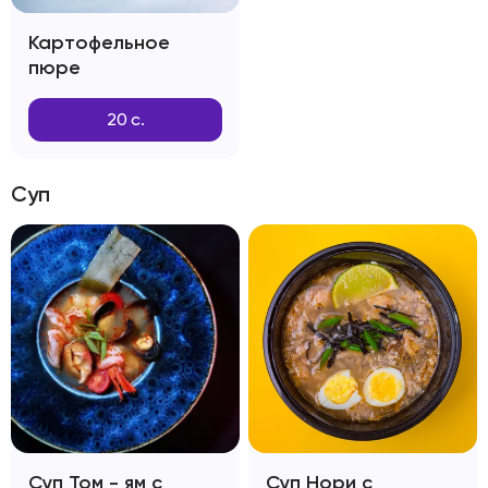
Картофельное
пюре
20
с.
Суп
Суп Том - ям с
Суп Нори с