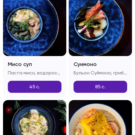
Мисо суп
Суимоно
Паста мисо, водоросли вакамэ, грибы шиитаке, сыр тоффу, зелень
Бульон Суймоно, грибы шиитаке, лангустины, креветки, мидии, морской гребешок, осьминог, зелень
45
с.
85
с.