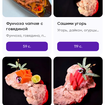
Фунчоза чапчхе с
Сашими угорь
говядиной
Угорь, дайкон, огурцы, лимон
Фунчоза, говядина, перец болгарский, грибы шитаке, приправа дашида, кунжутное масло
59
с.
119
с.