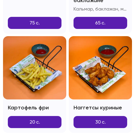
баклажане
Кальмар, баклажан, масло сливочное, зелень, фирменный соус
75
с.
65
с.
Картофель фри
Наггетсы куриные
20
с.
30
с.