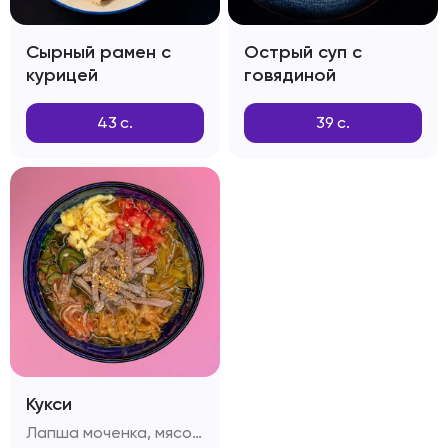
Сырный рамен с
Острый суп с
курицей
говядиной
43
с.
39
с.
Кукси
Лапша моченка, мясо вырезка, капуста, огурцы, болгарский перец, яичный омлет, редиска, помидоры, секретный бульон , зелень, кунжут