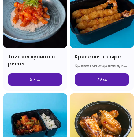
Тайская курица с
Креветки в кляре
рисом
Креветки жареные, кляр Темпура, сухари Панко
57
с.
79
с.