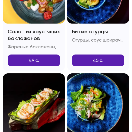
Салат из хрустящих
Битые огурцы
баклажанов
Огурцы, соус шрирача, соус понзу, соус унаги, кунжутное масло
Жареные баклажаны, крахмал, помидоры Черри, красный лук, соус Свит-чили, зелень
49
с.
45
с.