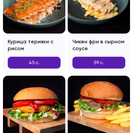
Курица терияки с
Чикен фри в сырном
рисом
соусе
45
с.
59
с.