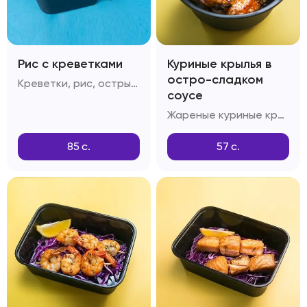
Рис с креветками
Куриные крылья в
остро-сладком
Креветки, рис, острый перец, лук репчатый, фирменный соус для креветок с рисом
соусе
Жареные куриные крылья, соус Свит-чили, соус Ширачи
85
с.
57
с.