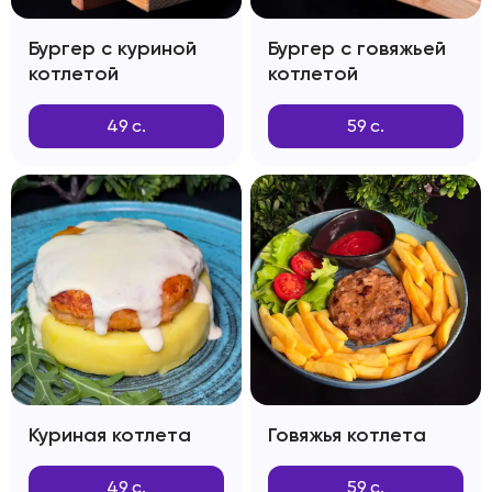
Бургер с куриной
Бургер с говяжьей
котлетой
котлетой
49
с.
59
с.
Куриная котлета
Говяжья котлета
49
с.
59
с.