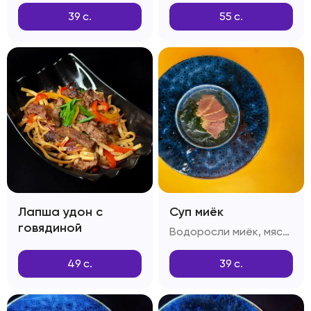
39
с.
55
с.
Лапша удон с
Суп миёк
говядиной
Водоросли миёк, мясо говяжье, приправа дашида
49
с.
39
с.