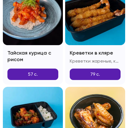
Тайская курица с
Креветки в кляре
рисом
Креветки жареные, кляр Темпура, сухари Панко
57
с.
79
с.