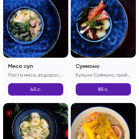
Мисо суп
Суимоно
Паста мисо, водоросли вакамэ, грибы шиитаке, сыр тоффу, зелень
Бульон Суймоно, грибы шиитаке, лангустины, креветки, мидии, морской гребешок, осьминог, зелень
45
с.
85
с.