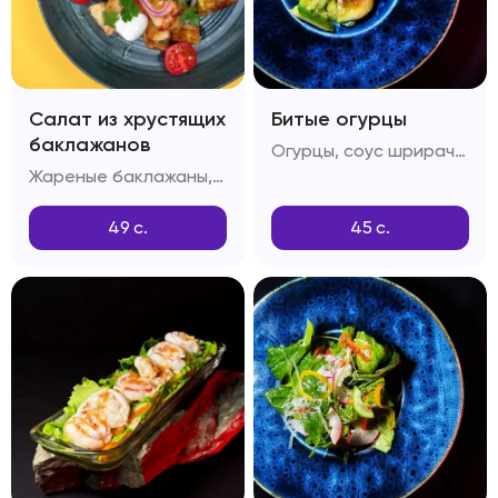
Салат из хрустящих
Битые огурцы
баклажанов
Огурцы, соус шрирача, соус понзу, соус унаги, кунжутное масло
Жареные баклажаны, крахмал, помидоры Черри, красный лук, соус Свит-чили, зелень
49
с.
45
с.