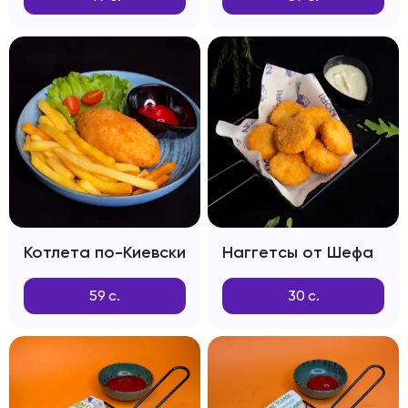
Котлета по-Киевски
Наггетсы от Шефа
59
с.
30
с.