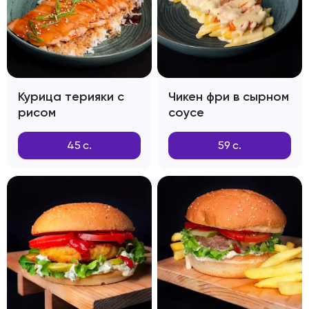
Курица терияки с
Чикен фри в сырном
рисом
соусе
45
с.
59
с.