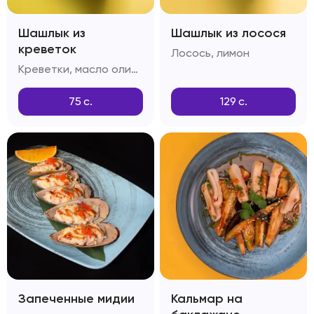
Шашлык из
Шашлык из лосося
креветок
Лосось, лимон
Креветки, масло оливковое, чеснок, тимьян
75
с.
129
с.
Запеченные мидии
Кальмар на