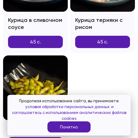
Курица в сливочном
Курица терияки с
соусе
рисом
45
с.
45
с.
Продолжая использование сайта, вы принимаете
условия обработки персональных данных
и
соглашаетесь с использованием аналитических файлов
cookies
Понятно
Эдамамэ Чили