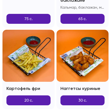
баклажане
Кальмар, баклажан, масло сливочное, зелень, фирменный соус
75
с.
65
с.
Картофель фри
Наггетсы куриные
20
с.
30
с.