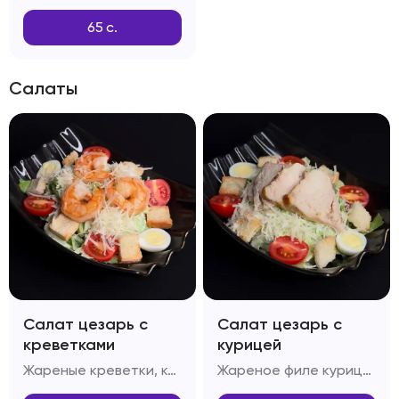
65
с.
Салаты
Салат цезарь с
Салат цезарь с
креветками
курицей
Жареные креветки, капуста Пекинская, яйцо перепелиное, помидоры Черри, багет, сыр Пармезан, масло оливковое, соус Цезарь
Жареное филе курицы, капуста Пекинская, яйцо перепелиное, помидоры Черри, сыр Пармезан, масло оливковое, багет, соус Цезарь