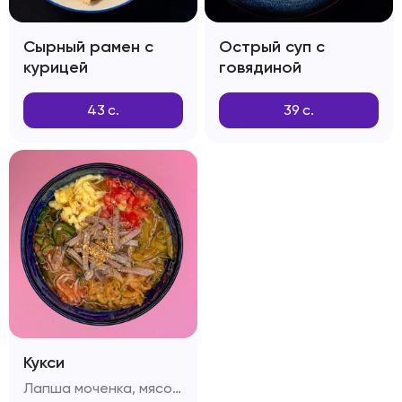
Сырный рамен с
Острый суп с
курицей
говядиной
43
с.
39
с.
Кукси
Лапша моченка, мясо вырезка, капуста, огурцы, болгарский перец, яичный омлет, редиска, помидоры, секретный бульон , зелень, кунжут