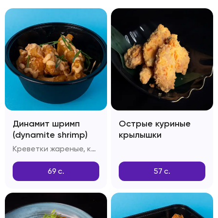
Динамит шримп
Острые куриные
(dynamite shrimp)
крылышки
Креветки жареные, кляр Темпура, соус Динамит, зелень
69
с.
57
с.