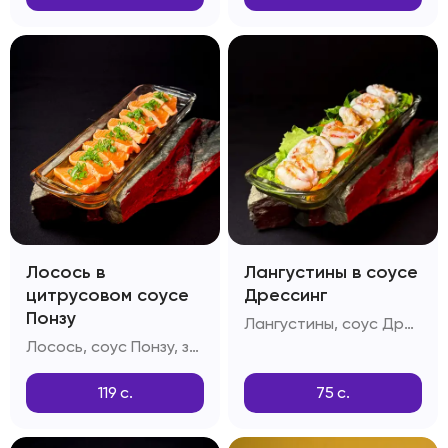
Лосось в
Лангустины в соусе
цитрусовом соусе
Дрессинг
Понзу
Лангустины, соус Дрессинг, салатный лист
Лосось, соус Понзу, зелень, дайкон
119
с.
75
с.