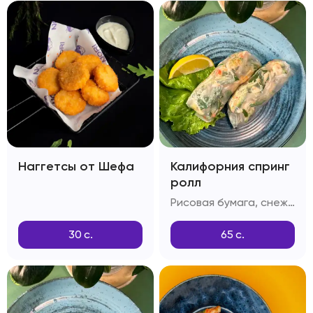
Наггетсы от Шефа
Калифорния спринг
ролл
Рисовая бумага, снежный краб, огурец, тобико
30
с.
65
с.