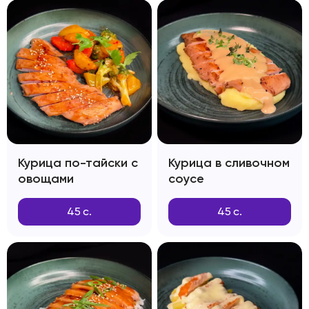
Курица по-тайски с
Курица в сливочном
овощами
соусе
45
с.
45
с.