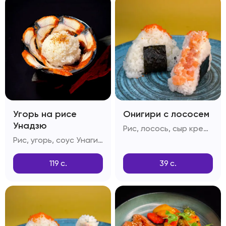
Угорь на рисе
Онигири с лососем
Унадзю
Рис, лосось, сыр креметта, тобико, соус спайси, кунжут
Рис, угорь, соус Унаги, кунжутные семечки
119
с.
39
с.