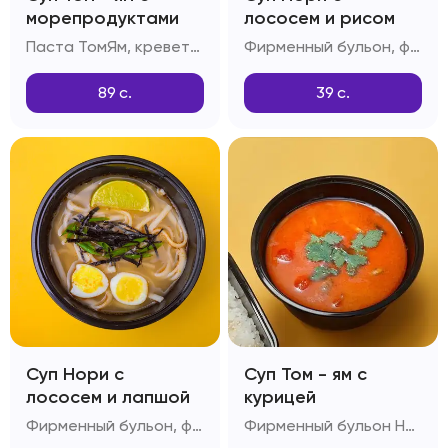
морепродуктами
лососем и рисом
Паста ТомЯм, креветки, мидии, шампиньоны, снежный краб, помидоры черри
Фирменный бульон, филе лосося, отварной рис, куриное яйцо, паста Том-ям, рыбный соус, зеленый лук
89
с.
39
с.
Суп Нори с
Суп Том - ям с
лососем и лапшой
курицей
Фирменный бульон, филе лосося, китайская лапша, куриное яйцо, паста Том-ям, рыбный соус, зеленый лук
Фирменный бульон Нори, рис, филе куриное, шампиньоны, помидоры Черри, паста Том-ям, кокосовое молоко, лайм, соус Рыбный, чеснок, стручковый перец, зелень