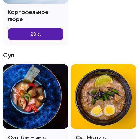
Картофельное
пюре
20
с.
Суп
Суп Том - ям с
Суп Нори с