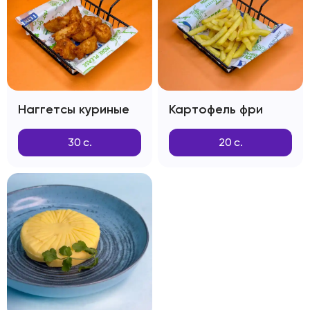
Наггетсы куриные
Картофель фри
30
с.
20
с.