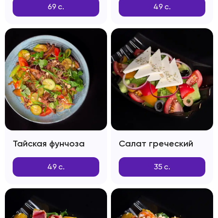
69
с.
49
с.
Тайская фунчоза
Салат греческий
49
с.
35
с.