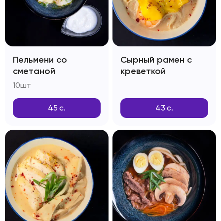
Пельмени со
Сырный рамен с
сметаной
креветкой
10шт
45
с.
43
с.