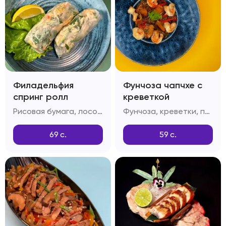
Филадельфия
Фунчоза чапчхе с
спринг ролл
креветкой
Рисовая бумага, лосось, огурец, тобико
Фунчоза, креветки, перец болгарский, грибы шитаке, приправа дашида, кунжутное масло
69
с.
59
с.