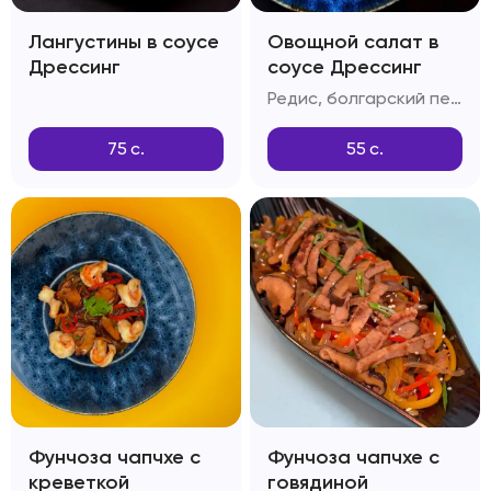
Лангустины в соусе
Овощной салат в
Дрессинг
соусе Дрессинг
Редис, болгарский перец, дайкон, красный лук, огурцы, шпинат, салатный лист, зелень, соус Дрессинг
75
с.
55
с.
Фунчоза чапчхе с
Фунчоза чапчхе с
креветкой
говядиной