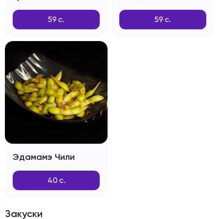
59
с.
59
с.
Эдамамэ Чили
40
с.
Закуски