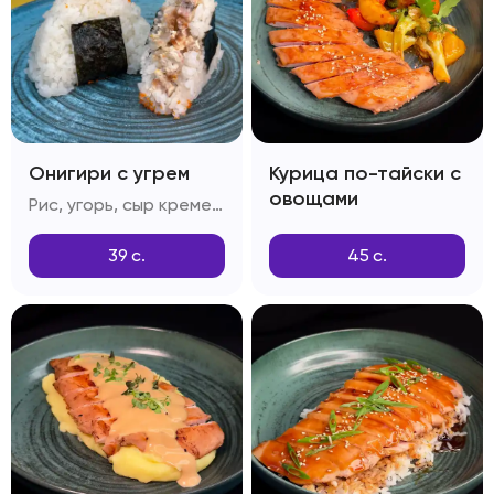
Онигири с угрем
Курица по-тайски с
овощами
Рис, угорь, сыр креметта, тобико, соус спайси, кунжут
39
с.
45
с.