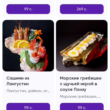
99
с.
269
с.
Сашими из
Морские гребешки
Лангустин
с щучьей икрой в
соусе Понзу
Лангустин, дайкон, огурцы, лимон
Морские гребешки, щучья икра, соус Понзу
119
с.
119
с.