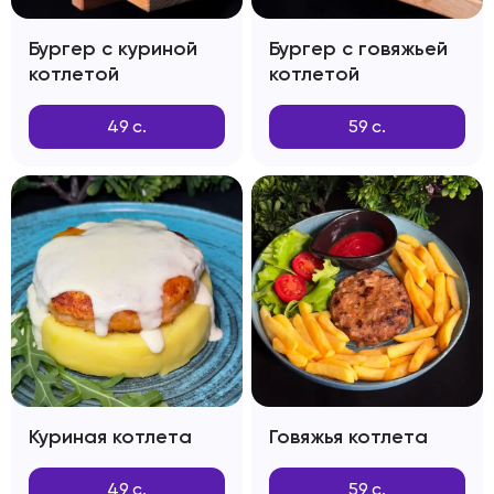
Бургер с куриной
Бургер с говяжьей
котлетой
котлетой
49
с.
59
с.
Куриная котлета
Говяжья котлета
49
с.
59
с.