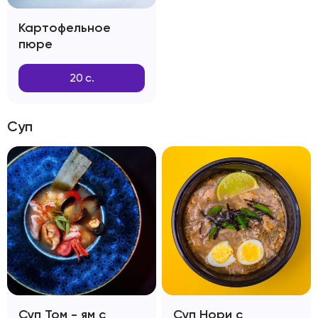
Картофельное
пюре
20
с.
Суп
Суп Том - ям с
Суп Нори с