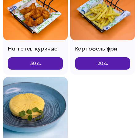
Наггетсы куриные
Картофель фри
30
с.
20
с.