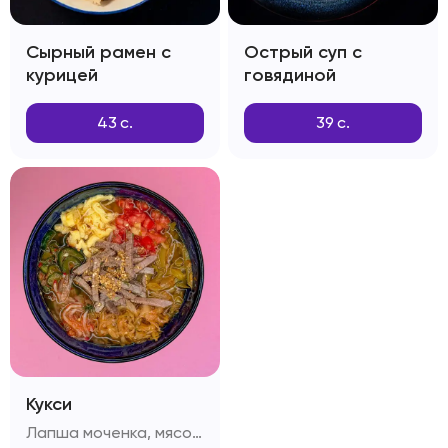
Сырный рамен с
Острый суп с
курицей
говядиной
43
с.
39
с.
Кукси
Лапша моченка, мясо вырезка, капуста, огурцы, болгарский перец, яичный омлет, редиска, помидоры, секретный бульон , зелень, кунжут