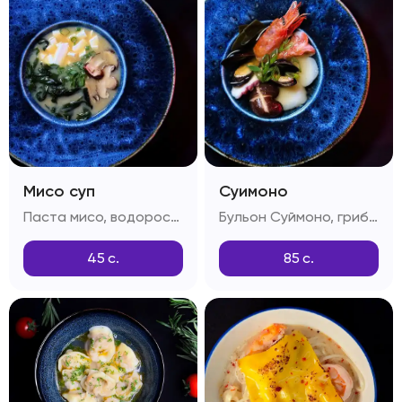
Мисо суп
Суимоно
Паста мисо, водоросли вакамэ, грибы шиитаке, сыр тоффу, зелень
Бульон Суймоно, грибы шиитаке, лангустины, креветки, мидии, морской гребешок, осьминог, зелень
45
с.
85
с.