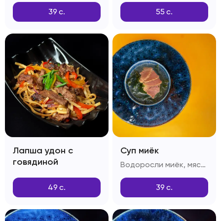
39
с.
55
с.
Лапша удон с
Суп миёк
говядиной
Водоросли миёк, мясо говяжье, приправа дашида
49
с.
39
с.