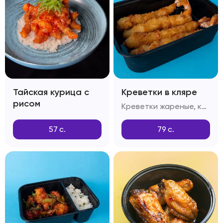
Тайская курица с
Креветки в кляре
рисом
Креветки жареные, кляр Темпура, сухари Панко
57
с.
79
с.