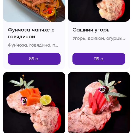
Фунчоза чапчхе с
Сашими угорь
говядиной
Угорь, дайкон, огурцы, лимон
Фунчоза, говядина, перец болгарский, грибы шитаке, приправа дашида, кунжутное масло
59
с.
119
с.