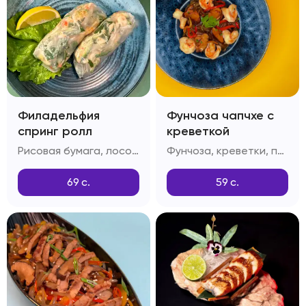
Филадельфия
Фунчоза чапчхе с
спринг ролл
креветкой
Рисовая бумага, лосось, огурец, тобико
Фунчоза, креветки, перец болгарский, грибы шитаке, приправа дашида, кунжутное масло
69
с.
59
с.