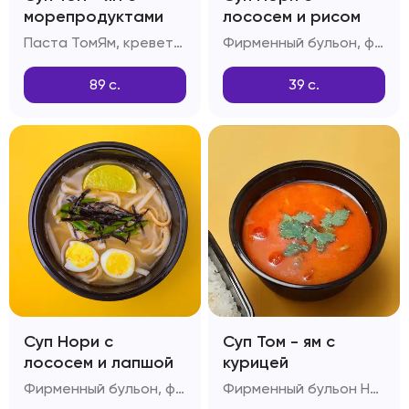
морепродуктами
лососем и рисом
Паста ТомЯм, креветки, мидии, шампиньоны, снежный краб, помидоры черри
Фирменный бульон, филе лосося, отварной рис, куриное яйцо, паста Том-ям, рыбный соус, зеленый лук
89
с.
39
с.
Суп Нори с
Суп Том - ям с
лососем и лапшой
курицей
Фирменный бульон, филе лосося, китайская лапша, куриное яйцо, паста Том-ям, рыбный соус, зеленый лук
Фирменный бульон Нори, рис, филе куриное, шампиньоны, помидоры Черри, паста Том-ям, кокосовое молоко, лайм, соус Рыбный, чеснок, стручковый перец, зелень