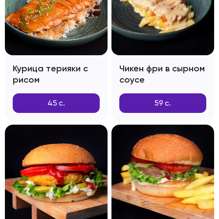
Курица терияки с
Чикен фри в сырном
рисом
соусе
45
с.
59
с.