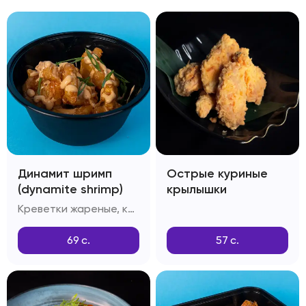
Динамит шримп
Острые куриные
(dynamite shrimp)
крылышки
Креветки жареные, кляр Темпура, соус Динамит, зелень
69
с.
57
с.