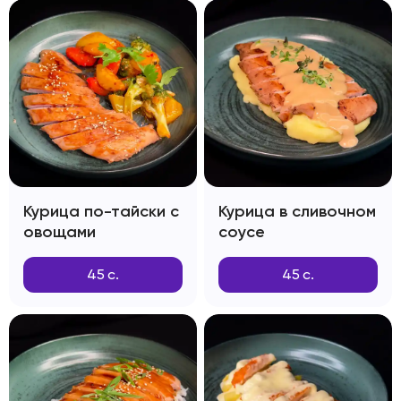
Курица по-тайски с
Курица в сливочном
овощами
соусе
45
с.
45
с.