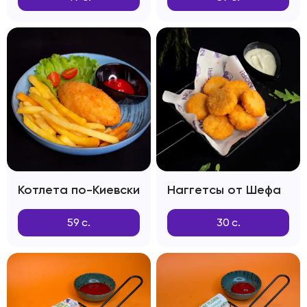
Котлета по-Киевски
Наггетсы от Шефа
59
с.
30
с.