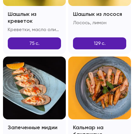
Шашлык из
Шашлык из лосося
креветок
Лосось, лимон
Креветки, масло оливковое, чеснок, тимьян
75
с.
129
с.
Запеченные мидии
Кальмар на