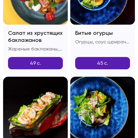
Салат из хрустящих
Битые огурцы
баклажанов
Огурцы, соус шрирача, соус понзу, соус унаги, кунжутное масло
Жареные баклажаны, крахмал, помидоры Черри, красный лук, соус Свит-чили, зелень
49
с.
45
с.