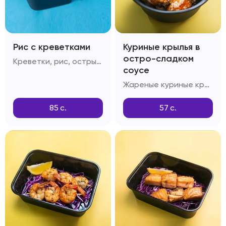
Рис с креветками
Куриные крылья в
остро-сладком
Креветки, рис, острый перец, лук репчатый, фирменный соус для креветок с рисом
соусе
Жареные куриные крылья, соус Свит-чили, соус Ширачи
85
с.
57
с.