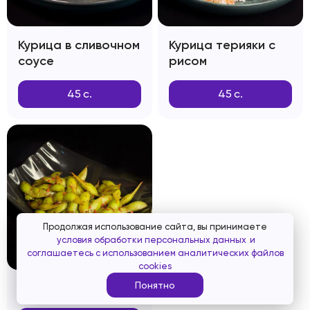
Курица в сливочном
Курица терияки с
соусе
рисом
45
с.
45
с.
Продолжая использование сайта, вы принимаете
условия обработки персональных данных
и
соглашаетесь с использованием аналитических файлов
cookies
Понятно
Эдамамэ Чили