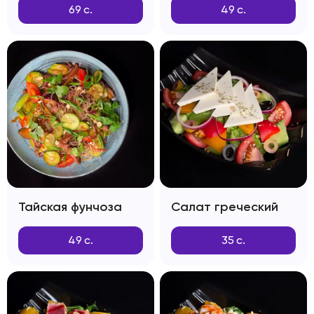
69
с.
49
с.
Тайская фунчоза
Салат греческий
49
с.
35
с.