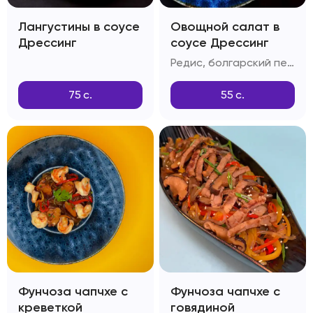
Лангустины в соусе
Овощной салат в
Дрессинг
соусе Дрессинг
Редис, болгарский перец, дайкон, красный лук, огурцы, шпинат, салатный лист, зелень, соус Дрессинг
75
с.
55
с.
Фунчоза чапчхе с
Фунчоза чапчхе с
креветкой
говядиной