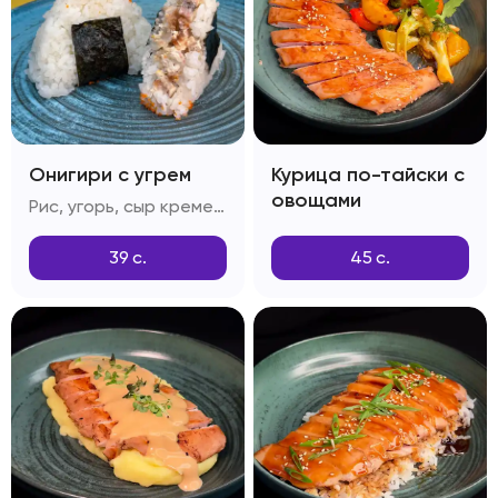
Онигири с угрем
Курица по-тайски с
овощами
Рис, угорь, сыр креметта, тобико, соус спайси, кунжут
39
с.
45
с.