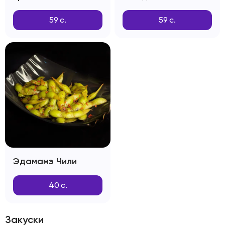
59
с.
59
с.
Эдамамэ Чили
40
с.
Закуски