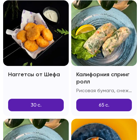
Наггетсы от Шефа
Калифорния спринг
ролл
Рисовая бумага, снежный краб, огурец, тобико
30
с.
65
с.