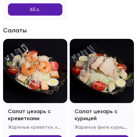
65
с.
Салаты
Салат цезарь с
Салат цезарь с
креветками
курицей
Жареные креветки, капуста Пекинская, яйцо перепелиное, помидоры Черри, багет, сыр Пармезан, масло оливковое, соус Цезарь
Жареное филе курицы, капуста Пекинская, яйцо перепелиное, помидоры Черри, сыр Пармезан, масло оливковое, багет, соус Цезарь