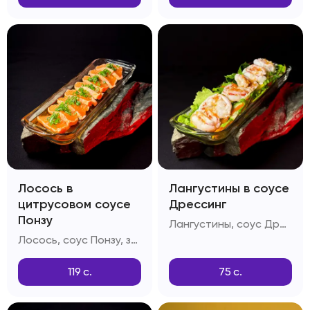
Лосось в
Лангустины в соусе
цитрусовом соусе
Дрессинг
Понзу
Лангустины, соус Дрессинг, салатный лист
Лосось, соус Понзу, зелень, дайкон
119
с.
75
с.