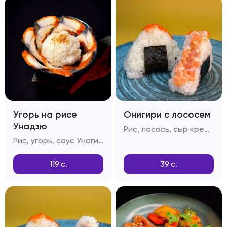
Угорь на рисе
Онигири с лососем
Унадзю
Рис, лосось, сыр креметта, тобико, соус спайси, кунжут
Рис, угорь, соус Унаги, кунжутные семечки
119
с.
39
с.