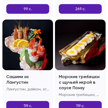
99
с.
269
с.
Сашими из
Морские гребешки
Лангустин
с щучьей икрой в
соусе Понзу
Лангустин, дайкон, огурцы, лимон
Морские гребешки, щучья икра, соус Понзу
119
с.
119
с.