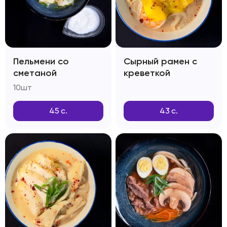
Пельмени со
Сырный рамен с
сметаной
креветкой
10шт
45
с.
43
с.