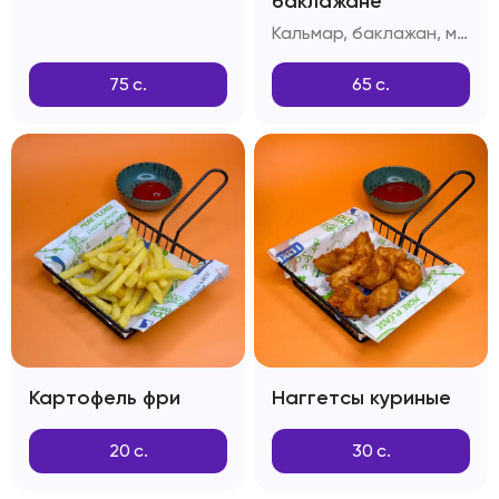
баклажане
Кальмар, баклажан, масло сливочное, зелень, фирменный соус
75
с.
65
с.
Картофель фри
Наггетсы куриные
20
с.
30
с.