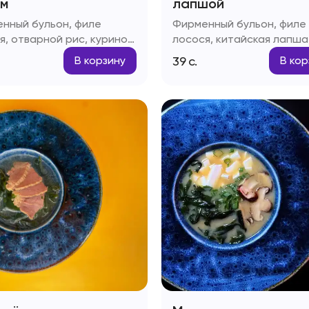
м
лапшой
нный бульон, филе
Фирменный бульон, филе
я, отварной рис, куриное
лосося, китайская лапша
 паста Том-ям, рыбный
куриное яйцо, паста Том-
39
с.
В корзину
В кор
 зеленый лук
рыбный соус, зеленый лу