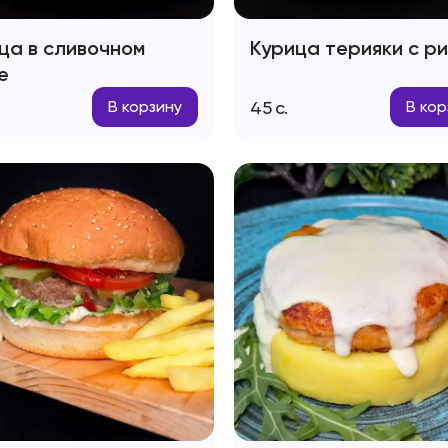
ца в сливочном
Курица терияки с р
е
45
с.
В корзину
В кор