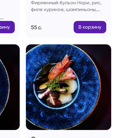
Фирменный бульон Нори, рис,
филе куриное, шампиньоны,
помидоры Черри, паста Том-
,
ям, кокосовое молоко, лайм,
ям,
55
с.
зину
В корзину
соус Рыбный, чеснок,
к
стручковый перец, зелень