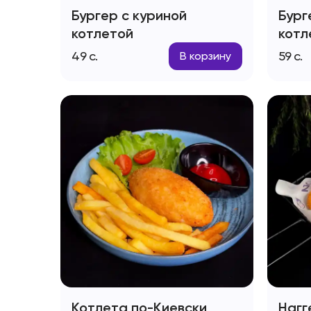
Бургер с куриной
Бург
котлетой
котл
49
с.
59
с.
В корзину
Котлета по-Киевски
Нагг