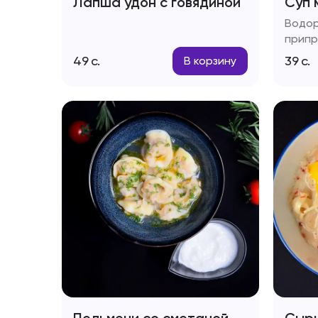
Лапша удон с говядиной
Суп 
Водор
припр
49
с.
39
с.
В корзину