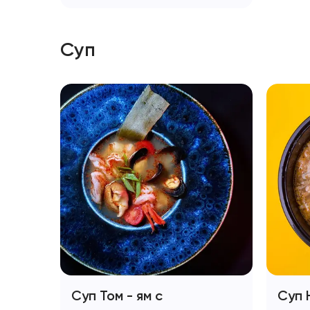
Суп
Суп Том - ям с
Суп 