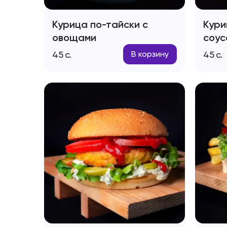
Курица по-тайски с
Кури
овощами
соус
45
с.
45
с.
В корзину