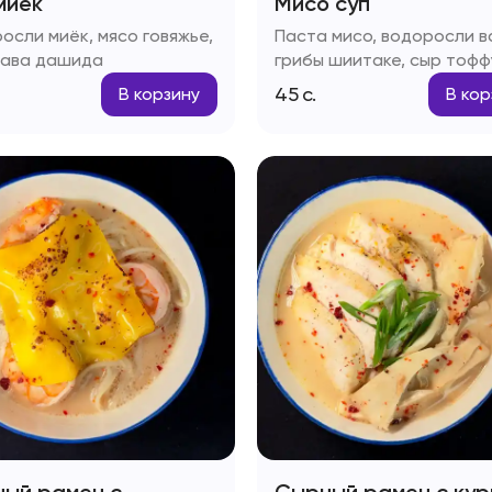
миёк
Мисо суп
осли миёк, мясо говяжье,
Паста мисо, водоросли в
ава дашида
грибы шиитаке, сыр тофф
зелень
45
с.
В корзину
В кор