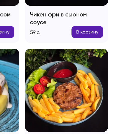
исом
Чикен фри в сырном
соусе
59
с.
зину
В корзину