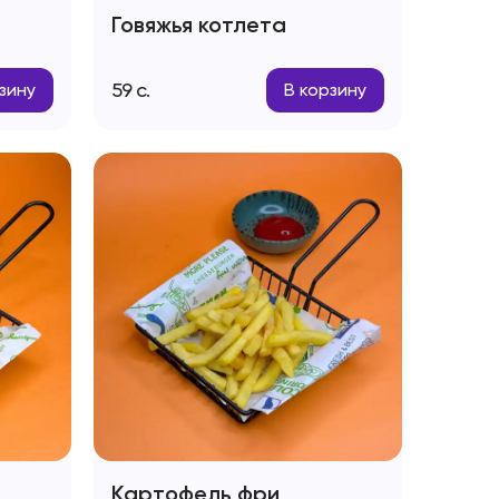
Говяжья котлета
59
с.
зину
В корзину
Картофель фри