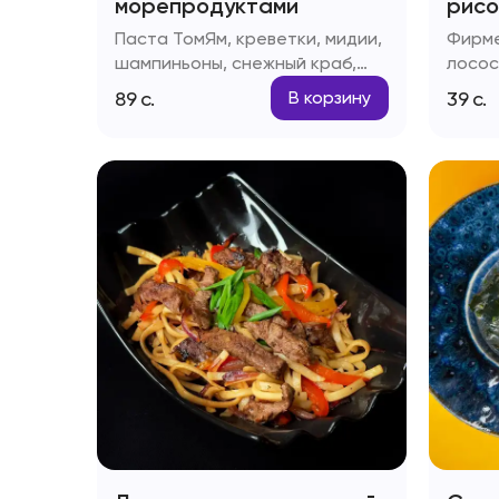
морепродуктами
рисо
Паста ТомЯм, креветки, мидии,
Фирме
шампиньоны, снежный краб,
лосос
помидоры черри
яйцо,
89
с.
39
с.
В корзину
соус,