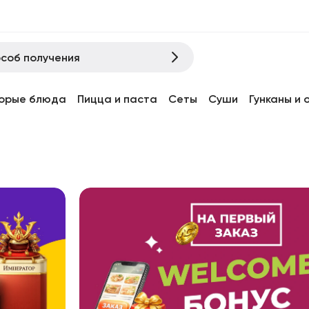
соб получения
орые блюда
Пицца и паста
Сеты
Суши
Гунканы и 